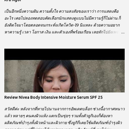
เป็นอีกหนึ่งความฝัน ความตั้งใจ ความสงสัยของเราว่า การแสดงคือ
อะไร เคยไปลองทดสอบคัดเลือกนักแสดงดูแบบไม่มีความรู้ก็ไม่ผ่าน ก็
ยังติดใจมาโดยตลอดจนกระทั่งเกิดโควิด-19 นิแหละ ด้วยความอยาก
หาความรู้ เวลา โอกาส เงิน และตัวเองที่พร้อมเรียน เลยทักไปยังเพจ
โรงเรียนการแสดงครูเงาะ The Drama Academy จากการสอบถามใน
คลาสเรียนการแสดงก็ได้ 4 คลาสหลักพื้นฐานนี้มา ภายใต้ชื่อ "The
Drama signature classes" - Improvisation การแก้ไขปัญหาเฉพาะ
หน้า สร้างไหวพริบ - Emotion Exercise การบริหารอารมณ์ สร้าง
อารมณ์ให้ผู้ฟัง - Characterization การรู้จักตัวเองและผู้อื่นผ่านตัว
ละคร - Scene Work การตีความให้เข้าใจความต้องการและการได้ยิน
สิ่งที่คนอื่นไม่ได้พูด ราคามูลค่าที่เรียนทั้งหมด 4 คลาสหลัก 17,900 บาท
ผ่อนบัตรเครดิต Kbank 0% 6 เดือน ไปรูดที่โรงเรียน ซึ่งตอนลงคลาส
ไม่คิดอะไร พอมาดูตารางอีก 4 คลาสทั้งหมด เรียน 1 เดือนเต็มจ้าาาา
Review Nivea Body Intensive Moisture Serum SPF 25
ช่วงเวลาที่เรียน 19.00 - 20.30 น. ความที่โชคดีที่ยังพอจัดสรรค์เวลาให้
ตัวเองได้บ้าง จากที่เคยไปเที่ยวเล่นหลังเลิกงาน ก็มุ่งตรงกลับบ้านมารอ
สวัสดีค่ะ หลังจากที่หายไปนานจากการอัพเดตบล็อก ช่วงนี้อากาศหนาว
เรียน เหตุผลที่ลงเรียน ? - การแสดงคืออะไร - คนไม่มีพ...
แล้ว หลายๆ คนคงผิวแห้ง แตกเป็นขุ่ยๆ รวมทั้งตัวยูกิเองก็ต้องหา
ผลิตภัณฑ์บำรุงทั้งผิวหน้าและผิวกาย ซึ่งยูกิก็เคยใช้ผลิตภัณฑ์บำรุงผิว