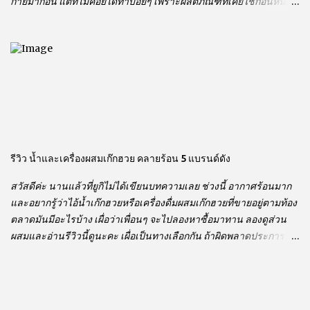
กายมาก่อน แต่ที่ไม่ค่อยได้ทาบ่อยๆ เพราะผลิตภัณฑ์ที่เคยใช้ก่อนหน้านี้
เมื่อทาลงไปบนผิวของเราแล้ว เนื้อครีมหนา เหนียวเหนอะหนะ ไม่
สบายตัว ซึมลงผ่านผิวช้า ทำให้รู้สึกไม่อยากทานอีก
รีวิว น้ำและเครื่องผสมเก๊กฮวย คลายร้อน 5 แบรนด์ดัง
สวัสดีค่ะ นานแล้วที่ยูกิไม่ได้เขียนบทความเลย ช่วงนี้ อากาศร้อนมาก
และอยากรู้ว่าไอ้น้ำเก๊กฮวยหรือเครื่องดื่มผสมเก๊กฮวยที่ขายอยู่ตามท้อง
ตลาดมันมีอะไรบ้าง เผื่อว่าเพื่อนๆ จะไปลองหาซื้อมาทาน ลองดูส่วน
ผสมและอ่านรีวิวนี้ดูนะคะ เผื่อเป็นทางเลือกกัน ถ้าผิดพลาดประการใด
ขออภัยไว้ด้วยคะ