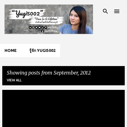
Skip to main content
HOME
รู้จัก YUGI5002
Showing posts from September, 2012
VIEW ALL
P
o
s
t